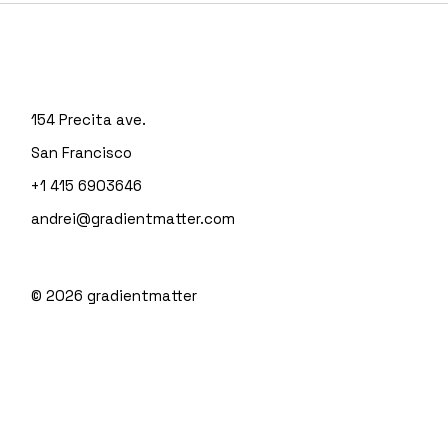
154 Precita ave.
San Francisco
+1 415 6903646
andrei@gradientmatter.com
© 2026
gradientmatter