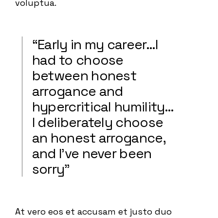
voluptua.
“Early in my career…I
had to choose
between honest
arrogance and
hypercritical humility…
I deliberately choose
an honest arrogance,
and I’ve never been
sorry”
At vero eos et accusam et justo duo