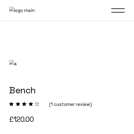
Skip
to
the
content
Bench
(
1
customer review)
£
120.00