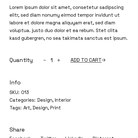
Lorem ipsum dolor sit amet, consetetur sadipscing
elitr, sed diam nonumy eirmod tempor invidunt ut
labore et dolore magna aliquyam erat, sed diam
voluptua. justo duo dolor et ea rebum. Stet clita
kasd gubergren, no sea takimata sanctus est ipsum.
Bench quantity
Quantity
ADD TO CART
Info
SKU:
013
Categories:
Design
,
Interior
Tags:
Art
,
Design
,
Print
Share