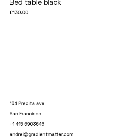
Bed table black
£
130.00
154 Precita ave.
San Francisco
+1 415 6903646
andrei@gradientmatter.com