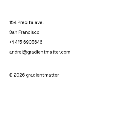
154 Precita ave.
San Francisco
+1 415 6903646
andrei@gradientmatter.com
© 2026
gradientmatter