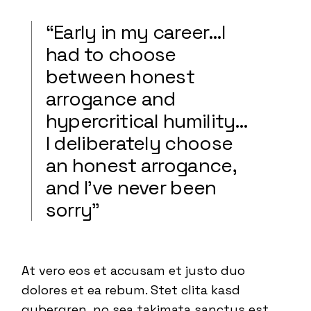
“Early in my career…I
had to choose
between honest
arrogance and
hypercritical humility…
I deliberately choose
an honest arrogance,
and I’ve never been
sorry”
At vero eos et accusam et justo duo
dolores et ea rebum. Stet clita kasd
gubergren, no sea takimata sanctus est