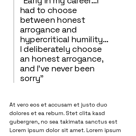
“Early in my career…I
had to choose
between honest
arrogance and
hypercritical humility…
I deliberately choose
an honest arrogance,
and I’ve never been
sorry”
At vero eos et accusam et justo duo
dolores et ea rebum. Stet clita kasd
gubergren, no sea takimata sanctus est
Lorem ipsum dolor sit amet. Lorem ipsum