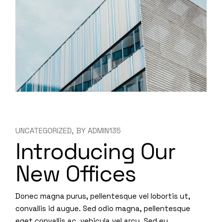
UNCATEGORIZED
BY
ADMIN135
Introducing Our
New Offices
Donec magna purus, pellentesque vel lobortis ut,
convallis id augue. Sed odio magna, pellentesque
eget convallis ac, vehicula vel arcu.
Sed eu