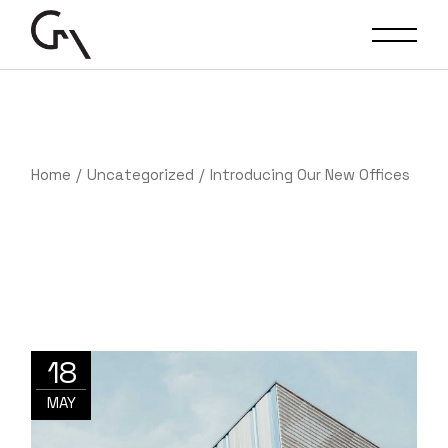
Skip
to
the
content
Home
Uncategorized
Introducing Our New Offices
18
MAY