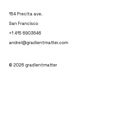
154 Precita ave.
San Francisco
+1 415 6903646
andrei@gradientmatter.com
© 2026
gradientmatter