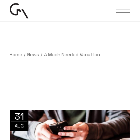
Skip
to
the
content
Home
News
A Much Needed Vacation
31
AUG